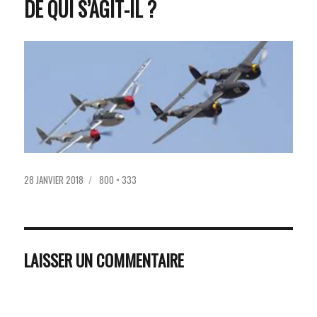
DE QUI S’AGIT-IL ?
PUBLIÉ
TAILLE
28 JANVIER 2018
800 × 333
LE
RÉELLE
LAISSER UN COMMENTAIRE