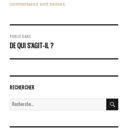
commentaires sont traitées
.
NAVIGATION
PUBLIÉ DANS
DE
DE QUI S’AGIT-IL ?
L’ARTICLE
RECHERCHER
RECH
Recherche
pour :