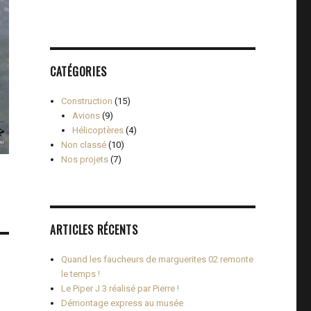
CATÉGORIES
Construction
(15)
Avions
(9)
Hélicoptères
(4)
Non classé
(10)
Nos projets
(7)
ARTICLES RÉCENTS
Quand les faucheurs de marguerites 02 remonte
le temps !
Le Piper J 3 réalisé par Pierre !
Démontage express au musée