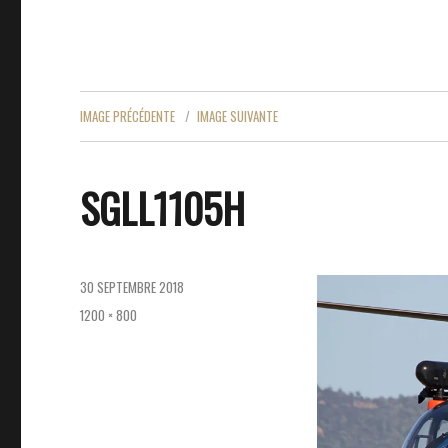
IMAGE PRÉCÉDENTE
IMAGE SUIVANTE
SGLL1105H
PUBLIÉ
30 SEPTEMBRE 2018
LE
TAILLE
1200 × 800
RÉELLE