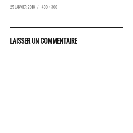
PUBLIÉ
TAILLE
25 JANVIER 2018
400 × 300
LE
RÉELLE
LAISSER UN COMMENTAIRE