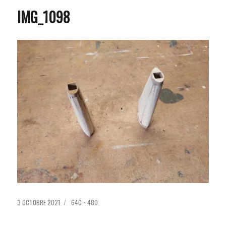
IMG_1098
PUBLIÉ
TAILLE
3 OCTOBRE 2021
640 × 480
LE
RÉELLE