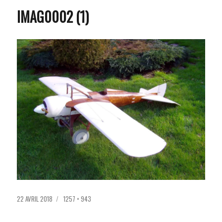
IMAG0002 (1)
PUBLIÉ
TAILLE
22 AVRIL 2018
1257 × 943
LE
RÉELLE