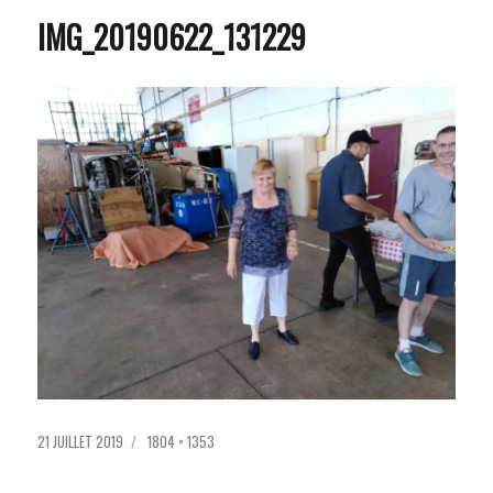
IMG_20190622_131229
PUBLIÉ
TAILLE
21 JUILLET 2019
1804 × 1353
LE
RÉELLE