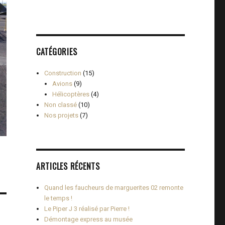
CATÉGORIES
Construction
(15)
Avions
(9)
Hélicoptères
(4)
Non classé
(10)
Nos projets
(7)
ARTICLES RÉCENTS
Quand les faucheurs de marguerites 02 remonte
le temps !
Le Piper J 3 réalisé par Pierre !
Démontage express au musée