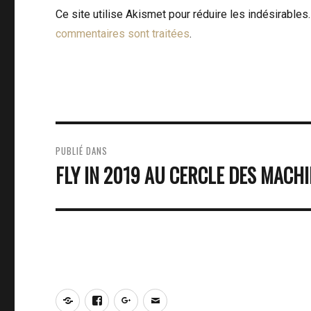
Ce site utilise Akismet pour réduire les indésirables
commentaires sont traitées
.
NAVIGATION
PUBLIÉ DANS
DE
FLY IN 2019 AU CERCLE DES MACH
L’ARTICLE
Notre
Facebook
Google+
E-