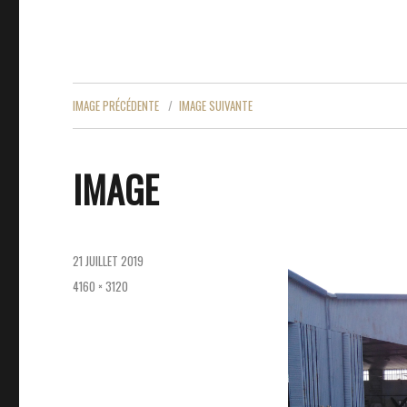
IMAGE PRÉCÉDENTE
IMAGE SUIVANTE
IMAGE
PUBLIÉ
21 JUILLET 2019
LE
TAILLE
4160 × 3120
RÉELLE