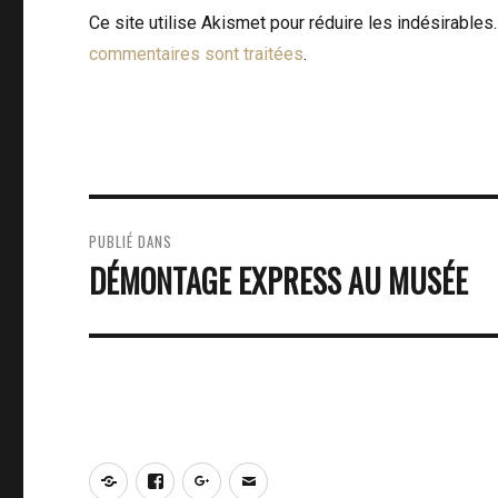
Ce site utilise Akismet pour réduire les indésirables
commentaires sont traitées
.
NAVIGATION
PUBLIÉ DANS
DE
DÉMONTAGE EXPRESS AU MUSÉE
L’ARTICLE
Notre
Facebook
Google+
E-