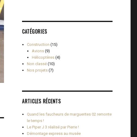
CATÉGORIES
Construction
(15)
Avions
(9)
Hélicoptères
(4)
Non classé
(10)
Nos projets
(7)
ARTICLES RÉCENTS
Quand les faucheurs de marguerites 02 remonte
le temps !
Le Piper J 3 réalisé par Pierre !
Démontage express au musée