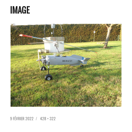
IMAGE
PUBLIÉ
TAILLE
9 FÉVRIER 2022
428 × 322
LE
RÉELLE