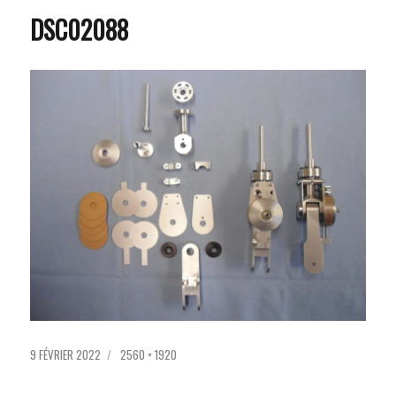
DSC02088
PUBLIÉ
TAILLE
9 FÉVRIER 2022
2560 × 1920
LE
RÉELLE