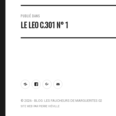
NAVIGATION
PUBLIÉ DANS
DE
LE LEO C.301 N° 1
L’ARTICLE
Notre
Facebook
Google+
E-
site
mail
© 2026 -
BLOG: LES FAUCHEURS DE MARGUERITES 02
SITE WEB PAR
PIERRE VIÉVILLE