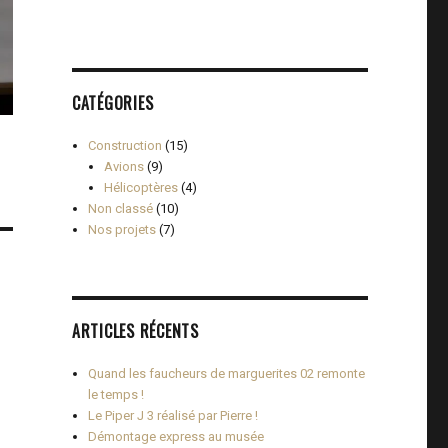
CATÉGORIES
Construction
(15)
Avions
(9)
Hélicoptères
(4)
Non classé
(10)
Nos projets
(7)
ARTICLES RÉCENTS
Quand les faucheurs de marguerites 02 remonte
le temps !
Le Piper J 3 réalisé par Pierre !
Démontage express au musée