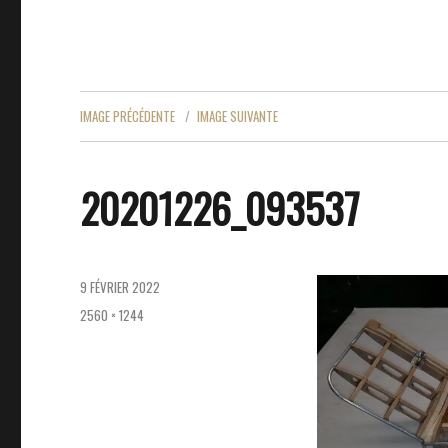
IMAGE PRÉCÉDENTE
IMAGE SUIVANTE
20201226_093537
PUBLIÉ
9 FÉVRIER 2022
LE
TAILLE
2560 × 1244
RÉELLE