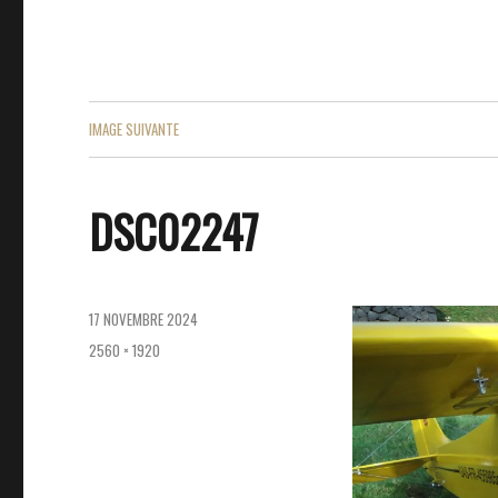
IMAGE SUIVANTE
DSC02247
PUBLIÉ
17 NOVEMBRE 2024
LE
TAILLE
2560 × 1920
RÉELLE