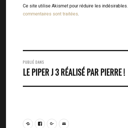
Ce site utilise Akismet pour réduire les indésirables
commentaires sont traitées
.
NAVIGATION
PUBLIÉ DANS
DE
LE PIPER J 3 RÉALISÉ PAR PIERRE !
L’ARTICLE
Notre
Facebook
Google+
E-