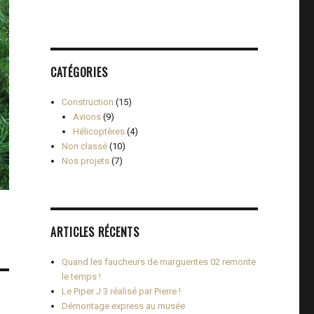
CATÉGORIES
Construction
(15)
Avions
(9)
Hélicoptères
(4)
Non classé
(10)
Nos projets
(7)
ARTICLES RÉCENTS
Quand les faucheurs de marguerites 02 remonte
le temps !
Le Piper J 3 réalisé par Pierre !
Démontage express au musée