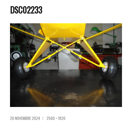
DSC02233
PUBLIÉ
TAILLE
20 NOVEMBRE 2024
2560 × 1920
LE
RÉELLE