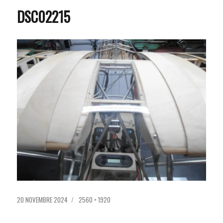
DSC02215
PUBLIÉ
TAILLE
20 NOVEMBRE 2024
2560 × 1920
LE
RÉELLE