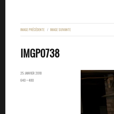
IMAGE PRÉCÉDENTE
IMAGE SUIVANTE
IMGP0738
PUBLIÉ
25 JANVIER 2018
LE
TAILLE
640 × 480
RÉELLE